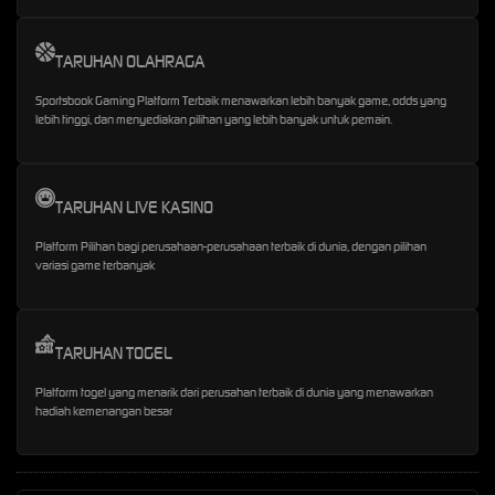
TARUHAN OLAHRAGA
Sportsbook Gaming Platform Terbaik menawarkan lebih banyak game, odds yang
lebih tinggi, dan menyediakan pilihan yang lebih banyak untuk pemain.
TARUHAN LIVE KASINO
Platform Pilihan bagi perusahaan-perusahaan terbaik di dunia, dengan pilihan
variasi game terbanyak
TARUHAN TOGEL
Platform togel yang menarik dari perusahan terbaik di dunia yang menawarkan
hadiah kemenangan besar