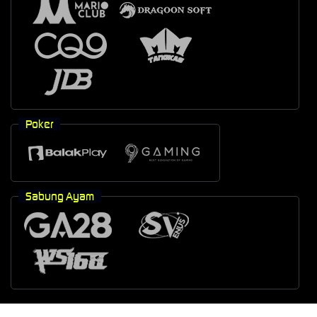
Poker
Sabung Ayam