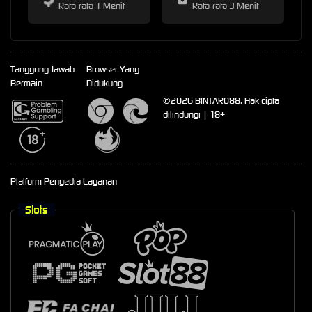
Rata-rata 1 Menit
Rata-rata 3 Menit
Tanggung Jawab
Browser Yang
Bermain
Didukung
©2026 BINTARO88. Hak cipta
dilindungi | 18+
Platform Penyedia Layanan
Slots