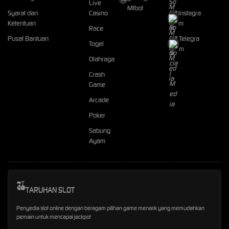
Live
MIbot
Syarat dan
Casino
Instagra
Ketentuan
m
Race
Pusat Bantuan
Telegra
Togel
m
Olahraga
Crash
Game
Arcade
Poker
Sabung
Ayam
TARUHAN SLOT
Penyedia slot online dengan beragam pilihan game menarik yang memudahkan
pemain untuk mencapai jackpot