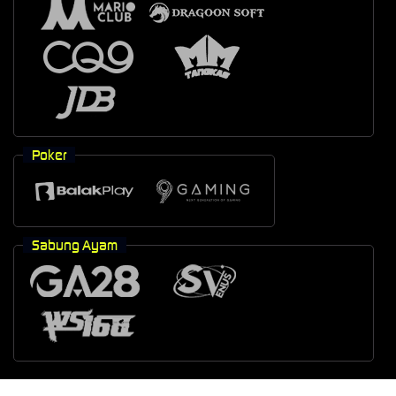
Poker
Sabung Ayam