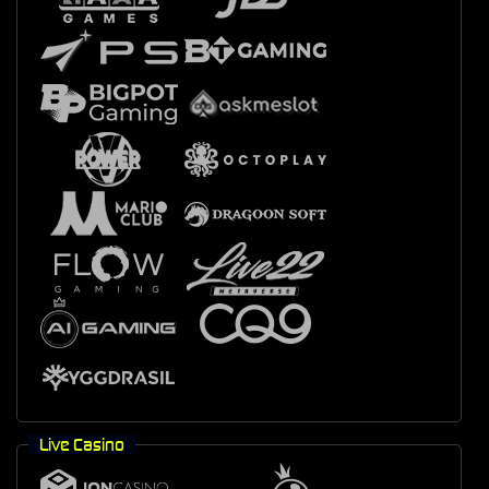
Live Casino