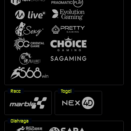
Race
Togel
Olahraga