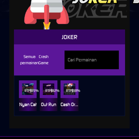
JOKER
Semua
Crash
permainan
Game
RTP
85%
RTP
82%
RTP
88%
Nyan Cat
Out Run
Cash Or Crash